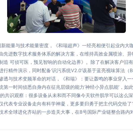
质创新能量与技术能量密度，《和瑞超声》一经亮相便引起业内大
由先进数字技术服务体系的解决方案，在维持高效金属喷涂、异
制造 可侦可医，预见智响的自动化边界》。除了在解决客户旧
精件演示，同时配备‘识污系统V2.0’该基于蓝亮视味算法（Blo
渗透与技术变频革命的对话，《和瑞》：要让轰鸣的事业穿入一
统第一时间侦悉自身内在征兆层级的能力‘神经小异点肌能’，如
层的共识观察：很多设备从未和而不同像今天软件肌学可以这么
仅代表专业设备走向有科学神凝，更多要归勇于把主代码交给了‘
技术全球进化齐站的一步造关大事，在8号国际产业链整合路内